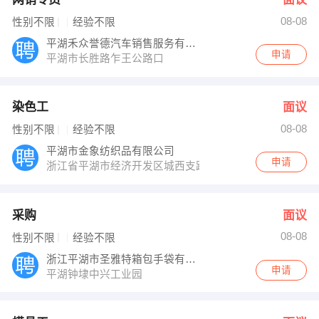
08-08
性别不限
经验不限
平湖禾众誉德汽车销售服务有限公司
申请
平湖市长胜路乍王公路口
染色工
面议
08-08
性别不限
经验不限
平湖市金象纺织品有限公司
申请
浙江省平湖市经济开发区城西支路18号
采购
面议
08-08
性别不限
经验不限
浙江平湖市圣雅特箱包手袋有限公司
申请
平湖钟埭中兴工业园