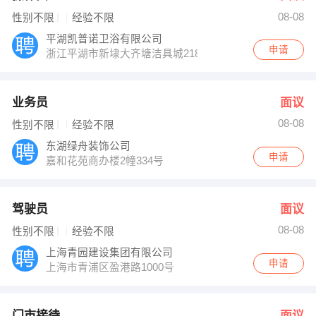
08-08
性别不限
经验不限
平湖凯普诺卫浴有限公司
申请
浙江平湖市新埭大齐塘洁具城218号
业务员
面议
08-08
性别不限
经验不限
东湖绿舟装饰公司
申请
嘉和花苑商办楼2幢334号
驾驶员
面议
08-08
性别不限
经验不限
上海青园建设集团有限公司
申请
上海市青浦区盈港路1000号
门市接待
面议