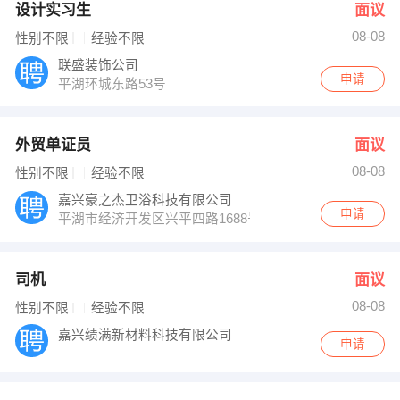
设计实习生
面议
08-08
性别不限
经验不限
联盛装饰公司
申请
平湖环城东路53号
外贸单证员
面议
08-08
性别不限
经验不限
嘉兴豪之杰卫浴科技有限公司
申请
平湖市经济开发区兴平四路1688号
司机
面议
08-08
性别不限
经验不限
嘉兴绩满新材料科技有限公司
申请