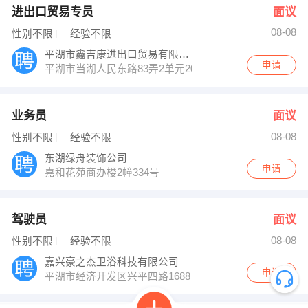
进出口贸易专员
面议
08-08
性别不限
经验不限
平湖市鑫吉康进出口贸易有限公司
申请
平湖市当湖人民东路83弄2单元201室
业务员
面议
08-08
性别不限
经验不限
东湖绿舟装饰公司
申请
嘉和花苑商办楼2幢334号
驾驶员
面议
08-08
性别不限
经验不限
嘉兴豪之杰卫浴科技有限公司
申请
平湖市经济开发区兴平四路1688号