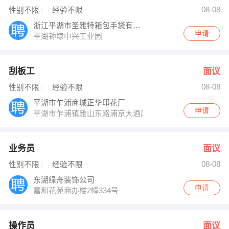
李冬阳 发布 [操作员 ] 招聘信息
08-08
性别不限
经验不限
张伟 发布 [业务员 ] 招聘信息
【平湖市鑫吉康进出口贸易有限公司 】 强势入驻
浙江平湖市圣雅特箱包手袋有限公司
申请
平湖钟埭中兴工业园
刮板工
面议
08-08
性别不限
经验不限
平湖市乍浦商城正华印花厂
申请
平湖市乍浦镇雅山东路浦京大酒店对面
业务员
面议
08-08
性别不限
经验不限
东湖绿舟装饰公司
申请
嘉和花苑商办楼2幢334号
操作员
面议