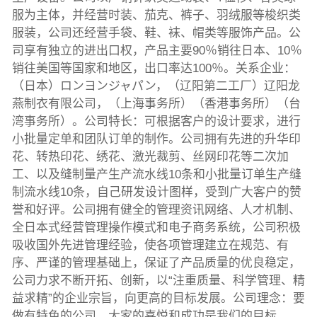
服为主体，并经营时装、茄克、裤子、羽绒服等梭织类
服装，公司还经营手袋、鞋、袜、帽类等服饰产品。公
司享有独立的进出口权，产品主要90％销往日本、10％
销往美国等国家和地区，出口率达100％。关系企业：
（日本）ロンヨンジャパン，（辽阳第二工厂）辽阳龙
燕制衣有限公司，（上海事务所）（香港事务所）（台
湾事务所）。公司特长：可根据客户的设计要求，进行
小批量定单和团队订单的制作。公司拥有先进的升华印
花、转热印花、绣花、激光裁剪、丝网印花等二次加
工、以及缝制量产生产流水线10条和小批量订单生产缝
制流水线10条，自己研发设计图样，受到广大客户的赞
誉和好评。公司拥有健全的管理资讯网络、人才机制、
全日本式经营管理操作模式和电子商务系统，公司积极
吸收国外先进管理经验，使各项管理建立在规范、有
序、严谨的管理基础上，保证了产品质量的优良稳定，
公司力求不断开拓、创新，以“注重质量、科学管理、精
益求精”的企业宗旨，向更高的目标发展。公司理念：要
做有特色的公司，大家的喜悦和成功是我们的目标。